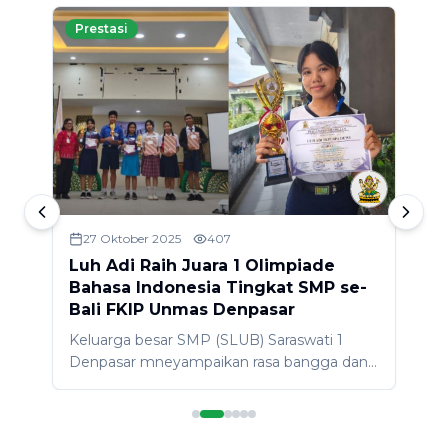
Prestasi
27 Oktober 2025
407
Luh Adi Raih Juara 1 Olimpiade
L
Bahasa Indonesia Tingkat SMP se-
K
Bali FKIP Unmas Denpasar
D
Keluarga besar SMP (SLUB) Saraswati 1
P
Denpasar mneyampaikan rasa bangga dan
g
apresiasi yang sebesar-besarnya untuk Luh
D
Adi Sepuspa Dewi (kelas 8Bil) atas
J
a
prestasinya sebagai Juara 1 Olimpiade
T