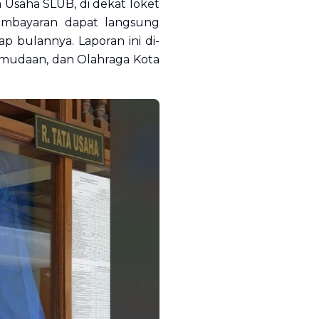
saha SLUB, di dekat loket
embayaran dapat langsung
 bulannya. Laporan ini di-
pemudaan, dan Olahraga Kota