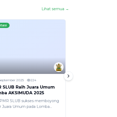
Lihat semua →
stasi
Prestasi
 September 2025
224
30 Agustus 2025
25
 SLUB Raih Juara Umum
Keandra Sabet 2
ba AKSIMUDA 2025
English Proficien
Mahasaraswati En
 PMR SLUB sukses memboyong
Competition
ar Juara Umum pada Lomba
IMUDA 2025 yang
Keluarga besar SMP (