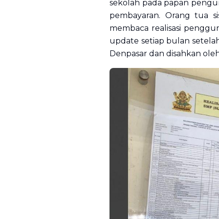
sekolah pada papan pengum
pembayaran. Orang tua s
membaca realisasi penggun
update
setiap bulan setela
Denpasar dan disahkan oleh