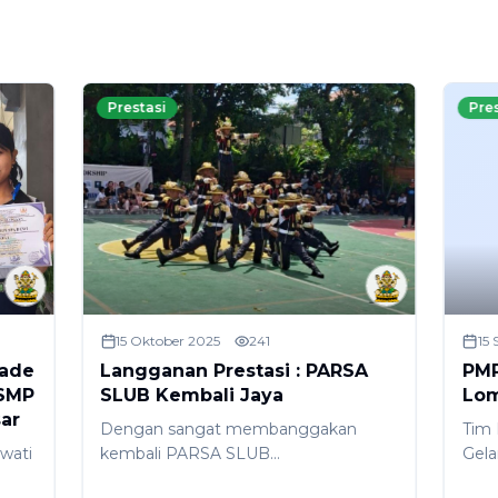
Prestasi
Pre
15 Oktober 2025
241
15
iade
Langganan Prestasi : PARSA
PMR
 SMP
SLUB Kembali Jaya
Lom
ar
Dengan sangat membanggakan
Tim
wati
kembali PARSA SLUB
Gel
mempersembahkan prestasi
AKS