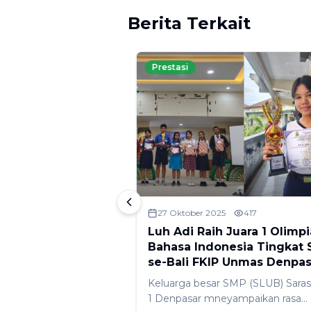
Berita Terkait
Prestasi
25
464
27 Oktober 2025
417
RAIH PRESTASI DI
Luh Adi Raih Juara 1 Olimp
 SMAN 5
Bahasa Indonesia Tingkat
025
se-Bali FKIP Unmas Denpas
ncapaian luar biasa
Keluarga besar SMP (SLUB) Saras
raih penghargaan
1 Denpasar mneyampaikan rasa