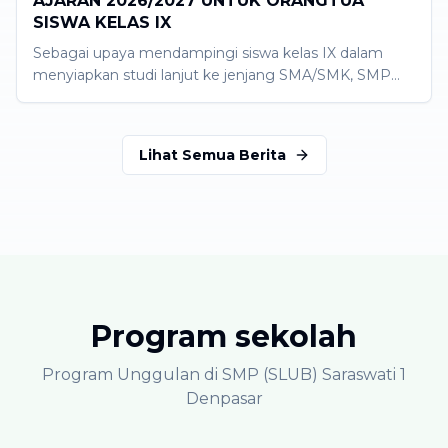
AJARAN 2026/2027 UNTUK ORANGTUA
SISWA KELAS IX
Sebagai upaya mendampingi siswa kelas IX dalam
menyiapkan studi lanjut ke jenjang SMA/SMK, SMP
(SLUB) Saraswati 1 Denpasar melaksanakan sosialisasi
SPMB ke SMA/SMK untuk tahun ajaran 2026/2027.
Kegiatan ini berlangsung pada Sabtu, 16 Mei 2026 di
Lihat Semua Berita
Aula SMP (SLUB) Saraswati 1 Denpasar dengan
menyasar orang tua siswa. Kegiatan ini diharapkan
dapat menjembatani informasi terkait penerimaan
siswa baru di jenjang SMA/SMK.
Program sekolah
Program Unggulan di SMP (SLUB) Saraswati 1
Denpasar