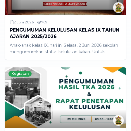
2 Juni 2026
769
PENGUMUMAN KELULUSAN KELAS IX TAHUN
AJARAN 2025/2026
Anak-anak kelas IX, hari ini Selasa, 2 Juni 2026 sekolah
mengumumkan status kelulusan kalian. Untuk
memastikan euphoria pengumuman ini tetap kalian
rayakan dengan positif, maka pengumuman
disampaikan secara daring. Silakan cek pengumuman
Kegiatan
bersama orangtua dan keluarga, karena merekalah
support system terbaik kalian. Abadikan melalui foto
atau video agar nanti ada cerita yang dapat kalian
kisahkan. Tidak ada perayaan berlebihan di luar sekolah,
aksi corat-coret, trek-trekan, konvoi, minum-minum,
atau hal lain yang sekiranya dapat menjadi bumerang
bagi kalian. Pihak sekolah melalui Dinas Pendidikan,
Kepemudaan, dan Olahraga Kota Denpasar telah
bersinergi dengan pihak kepolisian untuk