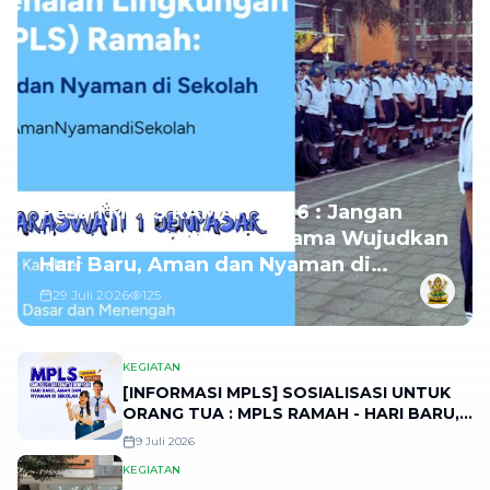
Pesan MPLS RAMAH 2026 : Jangan
Hanya Slogan, Mari Bersama Wujudkan
Hari Baru, Aman dan Nyaman di
Sekolah
29 Juli 2026
125
KEGIATAN
[INFORMASI MPLS] SOSIALISASI UNTUK
ORANG TUA : MPLS RAMAH - HARI BARU,
AMAN DAN NYAMAN DI SEKOLAH
9 Juli 2026
KEGIATAN