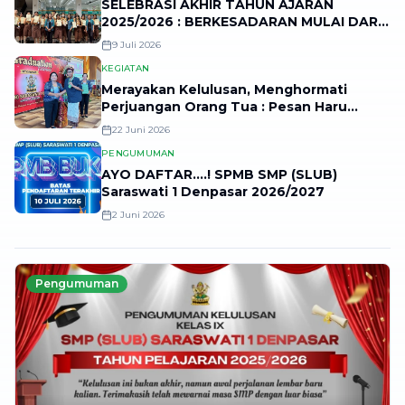
SELEBRASI AKHIR TAHUN AJARAN
2025/2026 : BERKESADARAN MULAI DARI
DIRI
9 Juli 2026
KEGIATAN
Merayakan Kelulusan, Menghormati
Perjuangan Orang Tua : Pesan Haru
Pelepasan Angkatan 77 SLUB
22 Juni 2026
PENGUMUMAN
AYO DAFTAR....! SPMB SMP (SLUB)
Saraswati 1 Denpasar 2026/2027
2 Juni 2026
Pengumuman