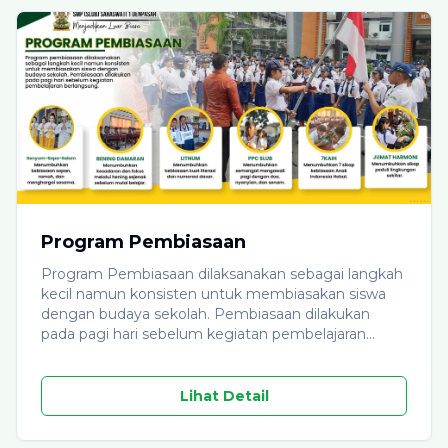
Program Pembiasaan
Program Pembiasaan dilaksanakan sebagai langkah
kecil namun konsisten untuk membiasakan siswa
dengan budaya sekolah. Pembiasaan dilakukan
pada pagi hari sebelum kegiatan pembelajaran
berlangsung. Pembiasaan yang dilakukan antara lain
budaya Senyum-Salam-Sapa, Belajar Hening Damai
Berkesadaran (Bening Damaran), Pertemuan Pagi
Lihat Detail
Ceria (PPC), Penguatan Literasi dan Numerasi, Tujuh
Kebiasaan Anak Indonesia Hebat, dan Jumat