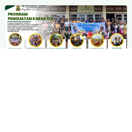
Harmoni. Semua aktivitas ini bertujuan untuk
membentuk kebiasaan harian yang baik dan teratur,
sekaligus mendukung pembelajaran di sekolah.
Program Penguatan Karakter
Program penguatan karakter menitikberatkan pada
proses mendidik siswa dalam menumbuhkan
karakter Pancasila. Pelaksanaan program
menggabungkan aspek kokurikuler dan
ekstrakurikuler. Beberapa program turunan yang
menjadi agenda rutin sekolah adalah Tali Kasih
SLUB, Proyek Kokurikuler, Camp Galang Bina Diri,
Lihat Detail
Toleransi Umat Beragama (SIMA SLUB), Pasraman
Kilat, dan Agen Perubahan Anti Kekerasan (ROOTS