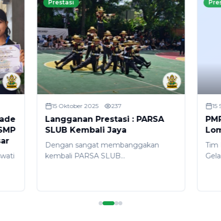
Prestasi
Pre
15 Oktober 2025
237
15
iade
Langganan Prestasi : PARSA
PMR
 SMP
SLUB Kembali Jaya
Lom
ar
Dengan sangat membanggakan
Tim
wati
kembali PARSA SLUB
Gel
mempersembahkan prestasi
AKS
r-
gemilang dalam rangka LKBB SMKN
dise
1 Denpasar pada 12 Oktober 2025.
Agus
Raihan Juara Bina 1, Kostum Terbaik,
Denp
dan Supporter Terbaik menjadi
meng