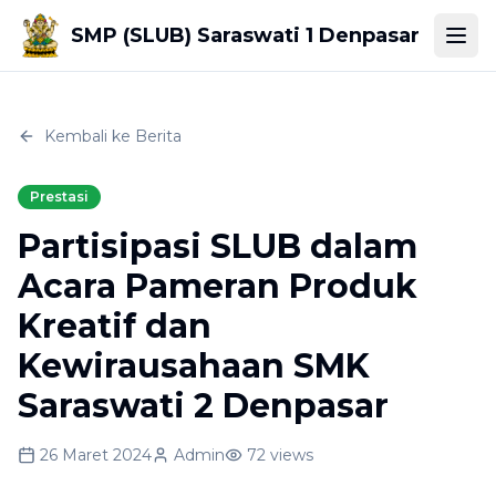
SMP (SLUB) Saraswati 1 Denpasar
Togg
Kembali ke Berita
Prestasi
Partisipasi SLUB dalam
Acara Pameran Produk
Kreatif dan
Kewirausahaan SMK
Saraswati 2 Denpasar
26 Maret 2024
Admin
72
views