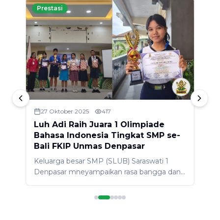
Prestasi
27 Oktober 2025
417
Luh Adi Raih Juara 1 Olimpiade
L
Bahasa Indonesia Tingkat SMP se-
K
Bali FKIP Unmas Denpasar
D
Keluarga besar SMP (SLUB) Saraswati 1
P
Denpasar mneyampaikan rasa bangga dan
g
apresiasi yang sebesar-besarnya untuk Luh
D
Adi Sepuspa Dewi (kelas 8Bil) atas
J
a
prestasinya sebagai Juara 1 Olimpiade
T
.
Bahasa Indonesia Tingkat SMP se-Bali
d