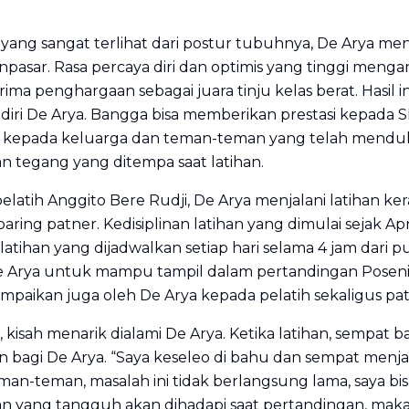
g sangat terlihat dari postur tubuhnya, De Arya 
npasar. Rasa percaya diri dan optimis yang tinggi meng
rima penghargaan sebagai juara tinju kelas berat. Hasil 
iri De Arya. Bangga bisa memberikan prestasi kepada SL
pada keluarga dan teman-teman yang telah mendukun
 tegang yang ditempa saat latihan.
h Anggito Bere Rudji, De Arya menjalani latihan kera
aring patner. Kedisiplinan latihan yang dimulai sejak 
latihan yang dijadwalkan setiap hari selama 4 jam dari 
e Arya untuk mampu tampil dalam pertandingan Poseni
mpaikan juga oleh De Arya kepada pelatih sekaligus pat
sah menarik dialami De Arya. Ketika latihan, sempat 
 bagi De Arya. “Saya keseleo di bahu dan sempat menjala
-teman, masalah ini tidak berlangsung lama, saya bisa 
an yang tangguh akan dihadapi saat pertandingan, mak