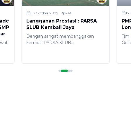
15 Oktober 2025
240
15
iade
Langganan Prestasi : PARSA
PMR
 SMP
SLUB Kembali Jaya
Lom
ar
Dengan sangat membanggakan
Tim
wati
kembali PARSA SLUB
Gel
mempersembahkan prestasi
AKS
r-
gemilang dalam rangka LKBB SMKN
dise
1 Denpasar pada 12 Oktober 2025.
Agus
Raihan Juara Bina 1, Kostum Terbaik,
Denp
dan Supporter Terbaik menjadi
meng
ahun
momen balasan atas latihan dan
unt
komitmen luar biasa seluruh tim
Berk
sar
PARSA. Terimakasih anak-anak, tim
pembina dan pelatih, serta apresiasi
terbaik untuk orang tua siswa kami
yang luar biasa.