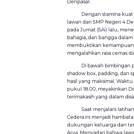
Denpasar.
Dengan stamina kuat yan
lawan dari SMP Negeri 4 De
pada Jumat (5/4) lalu, mene
bahagia, dan bangga dalam d
membuktikan kemampuan ke
mengalahkan rasa cemas dan
Di bawah bimbingan pelati
shadow box, padding, dan sp
hasil yang maksimal. Waktu 
pukul 18.00, meyakinkan D
terimakasih yang dalam disa
Saat menjalani latihan, ki
Cedera ini menjadi hambatan
dukungan keluarga dan teman
Arya. Menyadari bahwa law