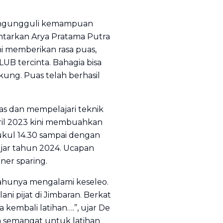
mengungguli kemampuan
antarkan Arya Pratama Putra
ini memberikan rasa puas,
UB tercinta. Bahagia bisa
g. Puas telah berhasil
s dan mempelajari teknik
April 2023 kini membuahkan
pukul 14.30 sampai dengan
jar tahun 2024. Ucapan
ner sparing.
bahunya mengalami keseleo.
ni pijat di Jimbaran. Berkat
kembali latihan….”, ujar De
a semangat untuk latihan