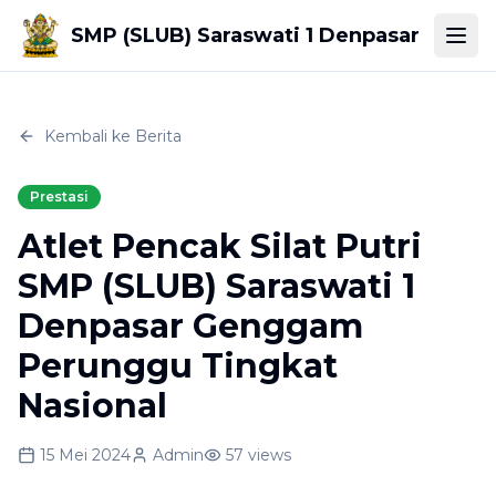
SMP (SLUB) Saraswati 1 Denpasar
Togg
Kembali ke Berita
Prestasi
Atlet Pencak Silat Putri
SMP (SLUB) Saraswati 1
Denpasar Genggam
Perunggu Tingkat
Nasional
15 Mei 2024
Admin
57
views