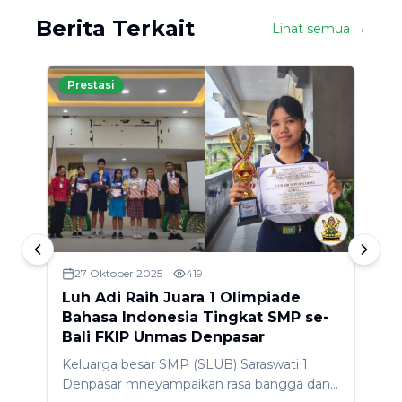
Berita Terkait
Lihat semua →
Prestasi
27 Oktober 2025
419
Luh Adi Raih Juara 1 Olimpiade
L
Bahasa Indonesia Tingkat SMP se-
K
Bali FKIP Unmas Denpasar
D
Keluarga besar SMP (SLUB) Saraswati 1
P
Denpasar mneyampaikan rasa bangga dan
g