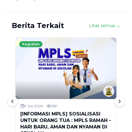
Berita Terkait
Lihat semua →
Kegiatan
9 Juli 2026
3181
[INFORMASI MPLS] SOSIALISASI
S
UNTUK ORANG TUA : MPLS RAMAH -
2
HARI BARU, AMAN DAN NYAMAN DI
D