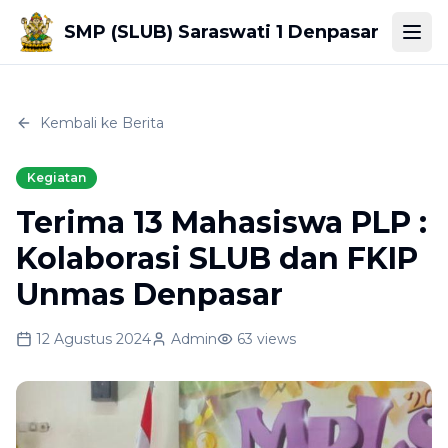
SMP (SLUB) Saraswati 1 Denpasar
Togg
Kembali ke Berita
Kegiatan
Terima 13 Mahasiswa PLP :
Kolaborasi SLUB dan FKIP
Unmas Denpasar
12 Agustus 2024
Admin
63
views