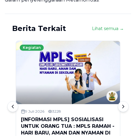
Berita Terkait
Lihat semua →
Kegiatan
9 Juli 2026
3228
[INFORMASI MPLS] SOSIALISASI
S
UNTUK ORANG TUA : MPLS RAMAH -
2
HARI BARU, AMAN DAN NYAMAN DI
D