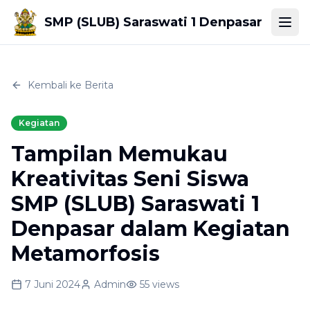
SMP (SLUB) Saraswati 1 Denpasar
Togg
Kembali ke Berita
Kegiatan
Tampilan Memukau
Kreativitas Seni Siswa
SMP (SLUB) Saraswati 1
Denpasar dalam Kegiatan
Metamorfosis
7 Juni 2024
Admin
55
views