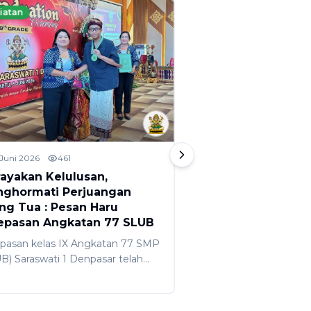
iatan
Kegiatan
 Juni 2026
461
2 Juni 2026
870
ayakan Kelulusan,
HASIL TKA DAN P
ghormati Perjuangan
KELULUSAN SMP (
ng Tua : Pesan Haru
SARASWATI 1 DE
epasan Angkatan 77 SLUB
Hasil Tes Kompetensi
pasan kelas IX Angkatan 77 SMP
SMP (SLUB) Saraswati
B) Saraswati 1 Denpasar telah
telah keluar pada 26 M
kukan pada Sabtu, 6 Juni 2026 lalu
lalu. Hasil TKA SMP (S
). Kegiatan pelepasan yang
Denpasar menunjukka
angsung penuh haru ini
patut diapresiasi kar