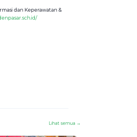
Farmasi dan Keperawatan &
denpasar.sch.id/
Lihat semua →