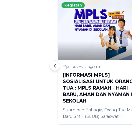
Kegiatan
93
9 Juli 2026
3181
RAMAH 2026 :
[INFORMASI MPLS]
 Slogan, Mari
SOSIALISASI UNTUK ORAN
udkan Hari Baru,
TUA : MPLS RAMAH - HARI
aman di Sekolah
BARU, AMAN DAN NYAMAN 
SEKOLAH
 SMP (SLUB) Saraswati
ah melaksanakan
Salam dan Bahagia, Orang Tua Mu
genda menyambut
Baru SMP (SLUB) Saraswati 1
n ajaran 2026/2027.
Denpasar) Dengan penuh
n tersebut dirangkum
kerendahan hati dan rasa Bahagia