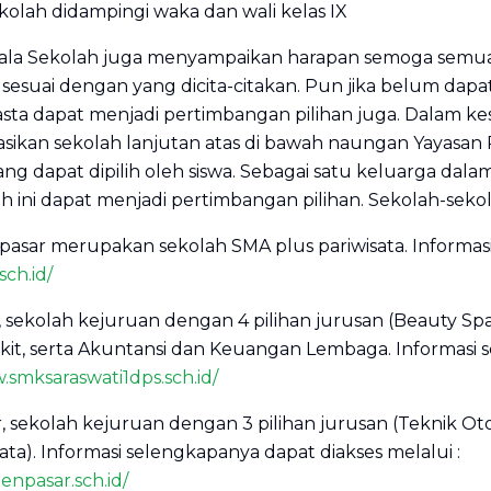
kolah didampingi waka dan wali kelas IX
ala Sekolah juga menyampaikan harapan semoga semua s
n sesuai dengan yang dicita-citakan. Pun jika belum dap
asta dapat menjadi pertimbangan pilihan juga. Dalam ke
ikan sekolah lanjutan atas di bawah naungan Yayasan
ng dapat dipilih oleh siswa. Sebagai satu keluarga dal
 ini dapat menjadi pertimbangan pilihan. Sekolah-sekol
npasar merupakan sekolah SMA plus pariwisata. Informa
sch.id/
, sekolah kejuruan dengan 4 pilihan jurusan (Beauty Spa,
it, serta Akuntansi dan Keuangan Lembaga. Informasi 
.smksaraswati1dps.sch.id/
, sekolah kejuruan dengan 3 pilihan jurusan (Teknik Ot
ata). Informasi selengkapanya dapat diakses melalui :
enpasar.sch.id/