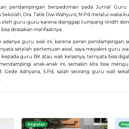
kan pendampingan berpedoman pada Jurnal Guru W
ekolah, Dra. Tatik Dwi Wahyuni, M.Pd melalui waka kur
n oleh guru-guru karena dianggap tumpang-tindih deng
 bisa dirasakan manfaatnya.
 adanya guru wali ini, karena peran pendampingan s
nyata setelah pertemuan awal, saya meyakini guru wali 
epada guru BK atau wali kelasnya, ternyata bisa digali
mendampingi anak-anak ini, semakin kita bisa mengu
I.B. Gede Adnyana, S.Pd, salah seorang guru wali se
r.
Kegiatan
Keg