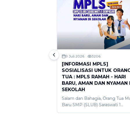
114
9 Juli 2026
3206
RAMAH 2026 :
[INFORMASI MPLS]
 Slogan, Mari
SOSIALISASI UNTUK ORAN
udkan Hari Baru,
TUA : MPLS RAMAH - HARI
aman di Sekolah
BARU, AMAN DAN NYAMAN 
SEKOLAH
 SMP (SLUB) Saraswati
ah melaksanakan
Salam dan Bahagia, Orang Tua Mu
genda menyambut
Baru SMP (SLUB) Saraswati 1
n ajaran 2026/2027.
Denpasar) Dengan penuh
n tersebut dirangkum
kerendahan hati dan rasa Bahagia
ngenalan Lingkungan
izinkan kami menyapa Bapak/Ibu