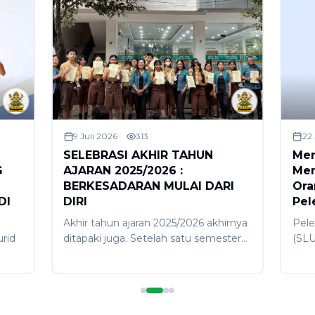
9 Juli 2026
313
22
SELEBRASI AKHIR TAHUN
Mer
G
AJARAN 2025/2026 :
Men
BERKESADARAN MULAI DARI
Ora
DI
DIRI
Pel
Akhir tahun ajaran 2025/2026 akhirnya
Pele
rid
ditapaki juga. Setelah satu semester
(SLU
melaksanakan proses pembelajaran di
dila
semester 2, tibalah saatnya pada
(6/6
,
ujung perjalanan yang dirayakan
berl
dengan gembira karena selanjutkan
bert