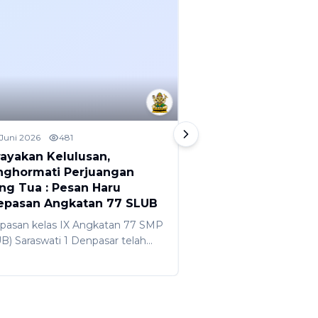
 Juni 2026
481
2 Juni 2026
888
ayakan Kelulusan,
HASIL TKA DAN P
ghormati Perjuangan
KELULUSAN SMP (
ng Tua : Pesan Haru
SARASWATI 1 DE
epasan Angkatan 77 SLUB
Hasil Tes Kompetensi
pasan kelas IX Angkatan 77 SMP
SMP (SLUB) Saraswati
B) Saraswati 1 Denpasar telah
telah keluar pada 26 M
kukan pada Sabtu, 6 Juni 2026 lalu
lalu. Hasil TKA SMP (S
). Kegiatan pelepasan yang
Denpasar menunjukka
angsung penuh haru ini
patut diapresiasi kar
empat di Auditorium Saraswati
meraih nilai rerata di a