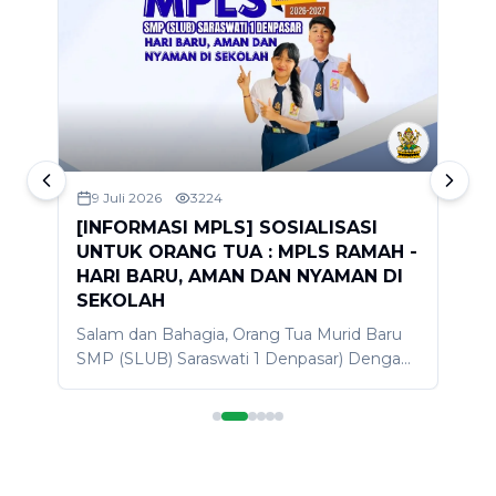
9 Juli 2026
3224
[INFORMASI MPLS] SOSIALISASI
S
UNTUK ORANG TUA : MPLS RAMAH -
2
HARI BARU, AMAN DAN NYAMAN DI
D
SEKOLAH
A
Salam dan Bahagia, Orang Tua Murid Baru
d
SMP (SLUB) Saraswati 1 Denpasar) Dengan
m
penuh kerendahan hati dan rasa Bahagia,
s
t
izinkan kami menyapa Bapak/Ibu orang tua
p
murid baru SLUB, semoga dalam keadaan
k
sehat dan bahagia. Sebagai bagian dari
l
rangkaian kegiatan MPLS Ramah 2026
S