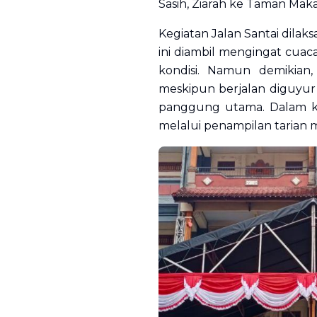
Sasih, Ziarah ke Taman Ma
Kegiatan Jalan Santai dila
ini diambil mengingat cua
kondisi. Namun demikian,
meskipun berjalan diguyur h
panggung utama. Dalam k
melalui penampilan tarian