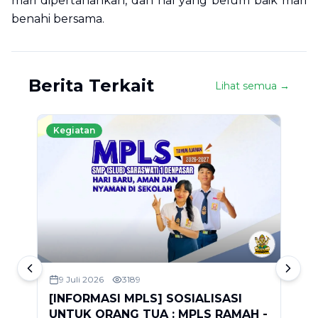
mari dipertahankan, dan hal yang belum baik mari
benahi bersama.
Berita Terkait
Lihat semua →
Kegiatan
9 Juli 2026
3189
[INFORMASI MPLS] SOSIALISASI
S
UNTUK ORANG TUA : MPLS RAMAH -
2