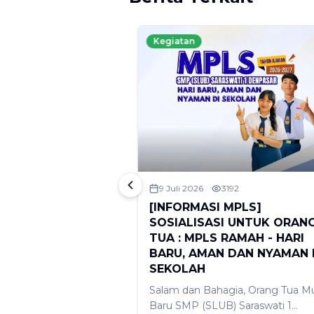
Kegiatan
101
9 Juli 2026
3192
RAMAH 2026 :
[INFORMASI MPLS]
 Slogan, Mari
SOSIALISASI UNTUK ORAN
udkan Hari Baru,
TUA : MPLS RAMAH - HARI
aman di Sekolah
BARU, AMAN DAN NYAMAN 
SEKOLAH
 SMP (SLUB) Saraswati
ah melaksanakan
Salam dan Bahagia, Orang Tua Mu
genda menyambut
Baru SMP (SLUB) Saraswati 1