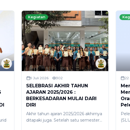
Kegiatan
Keg
9 Juli 2026
302
22
SELEBRASI AKHIR TAHUN
Mer
G
AJARAN 2025/2026 :
Men
BERKESADARAN MULAI DARI
Ora
DI
DIRI
Pel
Akhir tahun ajaran 2025/2026 akhirnya
Pele
rid
ditapaki juga. Setelah satu semester
(SLU
melaksanakan proses pembelajaran di
dila