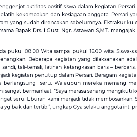
ggenjot aktifitas positif siswa dalam kegiatan Persari
melatih kekompakan dan kesiagaan anggota. Persari y
ram yang sudah direncakan sebelumnya. Ektrakurikul
ersama Bapak Drs. I Gusti Ngr. Astawan S,MT. mengajak 
ada pukul 08.00 Wita sampai pukul 16.00 wita. Siswa-s
nyenangkan. Beberapa kegiatan yang dilaksanakan ada
 sandi, tali-temali, latihan ketangkasan baris – berbari
jadi kegiatan penutup dalam Persari. Beragam kegiata
ya berlangsung seru. Walaupun mereka memang me
i sangat bermanfaat. “Saya merasa senang mengikuti ke
sangat seru. Liburan kami menjadi tidak membosankan. S
a yg baik dan tertib.”, ungkap Gya selaku anggota inti 