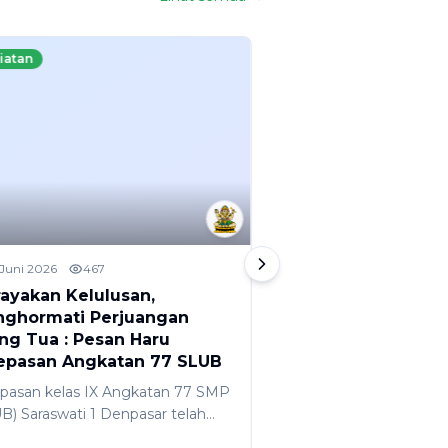
iatan
Kegiatan
 Juni 2026
467
2 Juni 2026
878
ayakan Kelulusan,
HASIL TKA DAN P
ghormati Perjuangan
KELULUSAN SMP (
ng Tua : Pesan Haru
SARASWATI 1 DE
epasan Angkatan 77 SLUB
Hasil Tes Kompetensi
pasan kelas IX Angkatan 77 SMP
SMP (SLUB) Saraswati
B) Saraswati 1 Denpasar telah
telah keluar pada 26 M
kukan pada Sabtu, 6 Juni 2026 lalu
lalu. Hasil TKA SMP (S