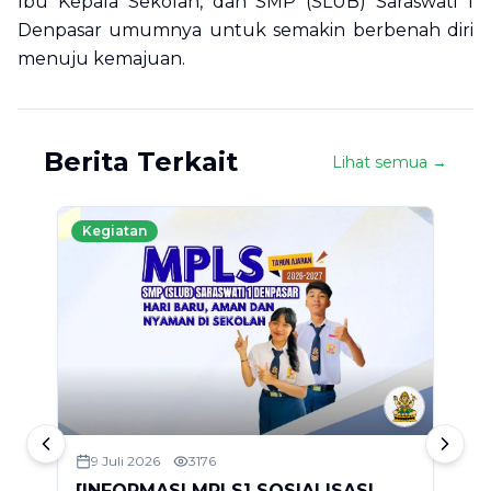
Ibu Kepala Sekolah, dan SMP (SLUB) Saraswati 1
Denpasar umumnya untuk semakin berbenah diri
menuju kemajuan.
Berita Terkait
Lihat semua →
Kegiatan
9 Juli 2026
3176
[INFORMASI MPLS] SOSIALISASI
S