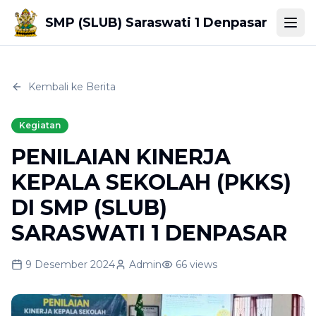
SMP (SLUB) Saraswati 1 Denpasar
Togg
Kembali ke Berita
Kegiatan
PENILAIAN KINERJA
KEPALA SEKOLAH (PKKS)
DI SMP (SLUB)
SARASWATI 1 DENPASAR
9 Desember 2024
Admin
66
views