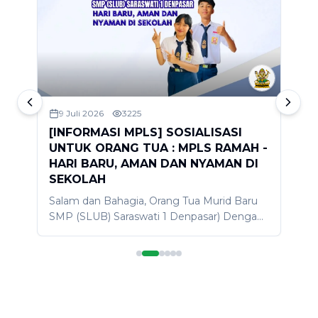
9 Juli 2026
3225
[INFORMASI MPLS] SOSIALISASI
S
UNTUK ORANG TUA : MPLS RAMAH -
2
HARI BARU, AMAN DAN NYAMAN DI
D
SEKOLAH
A
Salam dan Bahagia, Orang Tua Murid Baru
d
SMP (SLUB) Saraswati 1 Denpasar) Dengan
m
penuh kerendahan hati dan rasa Bahagia,
s
t
izinkan kami menyapa Bapak/Ibu orang tua
p
murid baru SLUB, semoga dalam keadaan
k
sehat dan bahagia. Sebagai bagian dari
l
rangkaian kegiatan MPLS Ramah 2026
S
dengan tema "Hari Baru, Aman dan
d