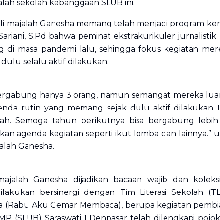
lah sekolah kebanggaan SLUB ini.
 majalah Ganesha memang telah menjadi program kerja 
 Sariani, S.Pd bahwa peminat ekstrakurikuler jurnalist
g di masa pandemi lalu, sehingga fokus kegiatan me
dulu selalu aktif dilakukan.
ergabung hanya 3 orang, namun semangat mereka luar b
da rutin yang memang sejak dulu aktif dilakukan L
ah. Semoga tahun berikutnya bisa bergabung lebih 
an agenda kegiatan seperti ikut lomba dan lainnya.” un
alah Ganesha.
 majalah Ganesha dijadikan bacaan wajib dan koleks
ilakukan bersinergi dengan Tim Literasi Sekolah (T
(Rabu Aku Gemar Membaca), berupa kegiatan pembiasaa
 SMP (SLUB) Saraswati 1 Denpasar telah dilengkapi poj