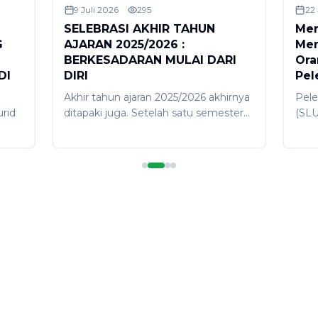
9 Juli 2026
295
22
SELEBRASI AKHIR TAHUN
Mer
G
AJARAN 2025/2026 :
Men
BERKESADARAN MULAI DARI
Ora
DI
DIRI
Pel
Akhir tahun ajaran 2025/2026 akhirnya
Pele
rid
ditapaki juga. Setelah satu semester
(SLU
melaksanakan proses pembelajaran di
dila
semester 2, tibalah saatnya pada
(6/6
,
ujung perjalanan yang dirayakan
berl
dengan gembira karena selanjutkan
bert
oga
akan dirangkai dengan libur akhir
dihad
.
tahun serta Galungan-Kuningan.
guru
Selebrasi akhir tahun ajaran dilakukan
kela
gan
dengan sederhana melalui apresiasi
resm
man
prestasi bagi juara umum, juara kelas,
SMP 
ntuk
siswa berprestasi, serta guru
men
si
berprestasi. Kegiatan ini dilakukan di
tang
ang
lapangan SMP (SLUB) Saraswati 1
anak
,
Denpasar pada Jumat, 12 Juni 2026
oran