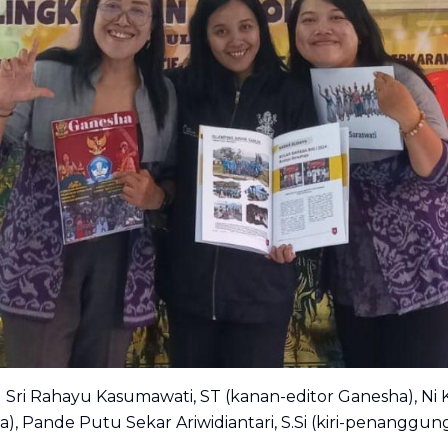
Sri Rahayu Kasumawati, ST (kanan-editor Ganesha), Ni Ke
, Pande Putu Sekar Ariwidiantari, S.Si (kiri-penanggu