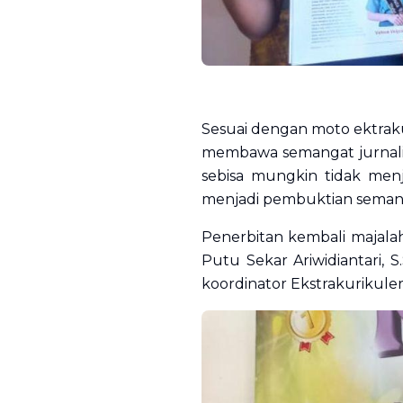
Sesuai dengan moto ektraku
membawa semangat jurnalis
sebisa mungkin tidak menj
menjadi pembuktian semang
Penerbitan kembali majalah
Putu Sekar Ariwidiantari,
koordinator Ekstrakurikule