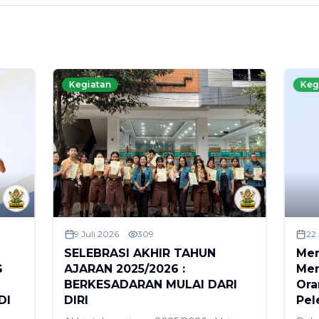
Kegiatan
Keg
9 Juli 2026
309
22
SELEBRASI AKHIR TAHUN
Mer
G
AJARAN 2025/2026 :
Men
BERKESADARAN MULAI DARI
Ora
DI
DIRI
Pel