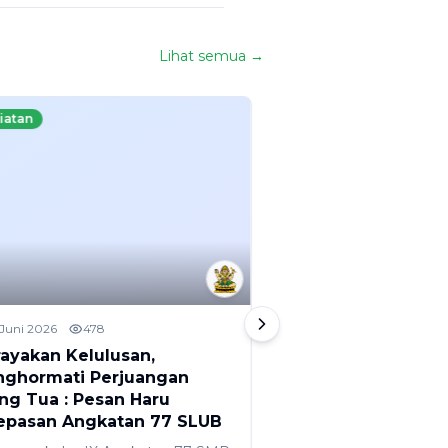
Lihat semua →
iatan
Kegiatan
 Juni 2026
478
2 Juni 2026
885
ayakan Kelulusan,
HASIL TKA DAN P
ghormati Perjuangan
KELULUSAN SMP (
ng Tua : Pesan Haru
SARASWATI 1 DE
epasan Angkatan 77 SLUB
Hasil Tes Kompetensi