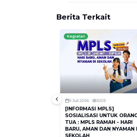
Berita Terkait
Kegiatan
110
9 Juli 2026
3203
RAMAH 2026 :
[INFORMASI MPLS]
 Slogan, Mari
SOSIALISASI UNTUK ORAN
udkan Hari Baru,
TUA : MPLS RAMAH - HARI
aman di Sekolah
BARU, AMAN DAN NYAMAN 
SEKOLAH