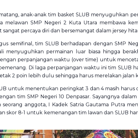
 matang, anak-anak tim basket SLUB menyuguhkan pe
ana melawan SMP Negeri 2 Kuta Utara membawa ke
at sangat percaya diri dan bersemangat dalam
jersey
hit
gus semifinal, tim SLUB berhadapan dengan SMP Nege
li menyuguhkan permainan luar biasa hingga berakhi
dengan perpanjangan waktu (
over time
) untuk menceta
emenang. Di laga perpanjangan waktu ini tim SLUB 
ak 2 poin lebih dulu sehingga harus merelakan jalan ke
UB untuk menentukan peringkat 3 dan 4 masih harus di
engan tim SMP Negeri 10 Denpasar. Sayangnya dalam 
h seorang anggota, I Kadek Satria Gautama Putra meng
an skor 8-1 untuk kemenangan tim lawan dan SLUB haru