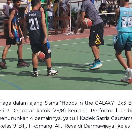
laga dalam ajang Sisma “Hoops in the GALAXY” 3x3 B
i 7 Denpasar kamis (29/8) kemarin. Performa luar b
enurunkan 4 pemainnya, yaitu I Kadek Satria Gautama 
elas 9 Bil), I Komang Alit Revaldi Darmawijaya (kel