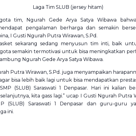
Laga Tim SLUB (jersey hitam)
ggota tim, Ngurah Gede Arya Satya Wibawa bahwa k
endapat pengalaman berharga dan semakin bers
na, I Gusti Ngurah Putra Wirawan, S.Pd.
basket sekarang sedang menyusun tim inti, baik unt
ota semakin termotivasi untuk bisa meningkatkan perf
” sambung Ngurah Gede Arya Satya Wibawa.
urah Putra Wirawan, S.Pd. juga menyampaikan harapann
r bisa lebih baik lagi untuk bisa mendapatkan prestasi y
P (SLUB) Saraswati 1 Denpasar. Hari ini kalian be
lanjutnya, kita gass lagi.” ucap I Gusti Ngurah Putra W
MP (SLUB) Saraswati 1 Denpasar dan guru-guru y
a ini.