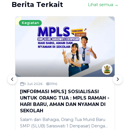
Berita Terkait
Lihat semua →
Kegiatan
9 Juli 2026
3196
[INFORMASI MPLS] SOSIALISASI
S
UNTUK ORANG TUA : MPLS RAMAH -
2
HARI BARU, AMAN DAN NYAMAN DI
D
SEKOLAH
A
Salam dan Bahagia, Orang Tua Murid Baru
d
SMP (SLUB) Saraswati 1 Denpasar) Dengan
m