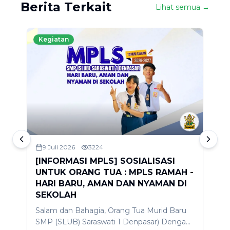
Berita Terkait
Lihat semua →
Kegiatan
9 Juli 2026
3224
[INFORMASI MPLS] SOSIALISASI
S
UNTUK ORANG TUA : MPLS RAMAH -
2
HARI BARU, AMAN DAN NYAMAN DI
D
SEKOLAH
A
Salam dan Bahagia, Orang Tua Murid Baru
d
SMP (SLUB) Saraswati 1 Denpasar) Dengan
m