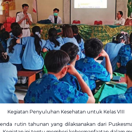
Kegiatan Penyuluhan Kesehatan untuk Kelas VIII
enda rutin tahunan yang dilaksanakan dari Puskesma
ar. Kegiatan ini tentu memberi kebermanfaatan dalam 