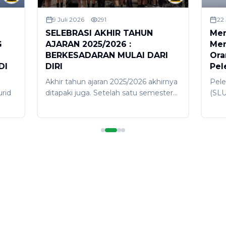
9 Juli 2026
291
22
SELEBRASI AKHIR TAHUN
Mer
G
AJARAN 2025/2026 :
Men
BERKESADARAN MULAI DARI
Ora
DI
DIRI
Pel
Akhir tahun ajaran 2025/2026 akhirnya
Pele
rid
ditapaki juga. Setelah satu semester
(SLU
melaksanakan proses pembelajaran di
dila
semester 2, tibalah saatnya pada
(6/6
,
ujung perjalanan yang dirayakan
berl
dengan gembira karena selanjutkan
bert
oga
akan dirangkai dengan libur akhir
dihad
.
tahun serta Galungan-Kuningan.
guru
Selebrasi akhir tahun ajaran dilakukan
kela
gan
dengan sederhana melalui apresiasi
resm
man
prestasi bagi juara umum, juara kelas,
SMP 
ntuk
siswa berprestasi, serta guru
men
si
berprestasi. Kegiatan ini dilakukan di
tang