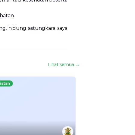
hatan.
tung, hidung astungkara saya
Lihat semua →
iatan
Kegiatan