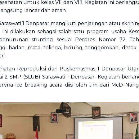
sehatan untuk kelas VII dan VIII. Kegiatan ini berlan
langsung lancar dan aman.
Saraswati 1 Denpasar mengikuti penjaringan atau skrini
n ini dilakukan sebagai salah satu program usaha Kes
enurunan stunting sesuai Perpres Nomor 72 Tah
gi badan, mata, telinga, hidung, tenggorokan, detak 
ri.
atan Reproduksi dari Puskemasmas 1 Denpasar Utara 
ai 2 SMP (SLUB) Saraswati 1 Denpasar. Kegiatan berlang
rena ice breaking acara diisi oleh tim dari McD Na