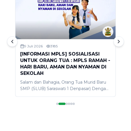
9 Juli 2026
3185
[INFORMASI MPLS] SOSIALISASI
S
UNTUK ORANG TUA : MPLS RAMAH -
2
HARI BARU, AMAN DAN NYAMAN DI
D
SEKOLAH
A
Salam dan Bahagia, Orang Tua Murid Baru
d
SMP (SLUB) Saraswati 1 Denpasar) Dengan
m
penuh kerendahan hati dan rasa Bahagia,
s
t
izinkan kami menyapa Bapak/Ibu orang tua
p
murid baru SLUB, semoga dalam keadaan
k
sehat dan bahagia. Sebagai bagian dari
l
rangkaian kegiatan MPLS Ramah 2026
S
dengan tema "Hari Baru, Aman dan
d