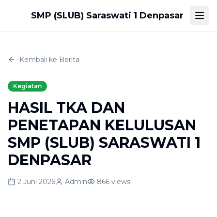
SMP (SLUB) Saraswati 1 Denpasar
Togg
Kembali ke Berita
Kegiatan
HASIL TKA DAN
PENETAPAN KELULUSAN
SMP (SLUB) SARASWATI 1
DENPASAR
2 Juni 2026
Admin
866
views