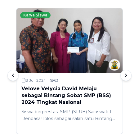
Karya Siswa
8 Juli 2024
63
Velove Velycia David Melaju
K
sebagai Bintang Sobat SMP (BSS)
T
2024 Tingkat Nasional
(
al
Siswa berprestasi SMP (SLUB) Saraswati 1
P
Denpasar lolos sebagai salah satu Bintang
k
Sobat SMP (BSS) 2024 Nasional wakil
s
Provinsi Bali atas nama Velove Velycia
p