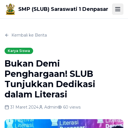
SMP (SLUB) Saraswati 1 Denpasar
Togg
Kembali ke Berita
Karya Siswa
Bukan Demi
Penghargaan! SLUB
Tunjukkan Dedikasi
dalam Literasi
31 Maret 2024
Admin
60
views