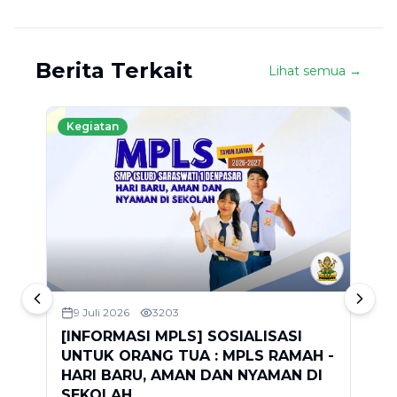
Berita Terkait
Lihat semua →
Kegiatan
9 Juli 2026
3203
[INFORMASI MPLS] SOSIALISASI
S
UNTUK ORANG TUA : MPLS RAMAH -
2
HARI BARU, AMAN DAN NYAMAN DI
D
SEKOLAH