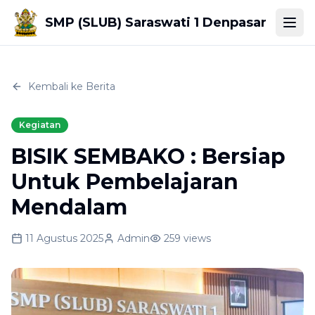
SMP (SLUB) Saraswati 1 Denpasar
Togg
Kembali ke Berita
Kegiatan
BISIK SEMBAKO : Bersiap
Untuk Pembelajaran
Mendalam
11 Agustus 2025
Admin
259
views