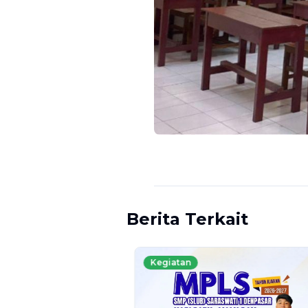
Berita Terkait
Kegiatan