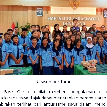
Narasumber Tamu
er Base Genep dinilai memberi pengalaman bel
karena siswa diajak dapat menerapkan pembelajaran i
rakan terlihat dari antusiasme siswa dalam mengiku