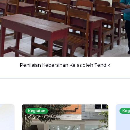
Penilaian Kebersihan Kelas oleh Tendik
Kegiatan
Keg