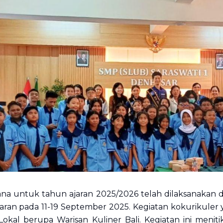
na untuk tahun ajaran 2025/2026 telah dilaksanakan
lajaran pada 11-19 September 2025. Kegiatan kokurikul
okal berupa Warisan Kuliner Bali. Kegiatan ini menit