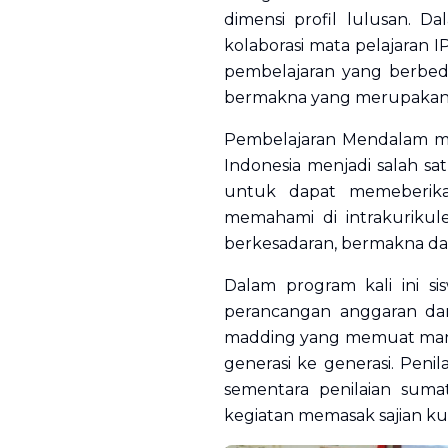
dimensi profil lulusan. D
kolaborasi mata pelajaran 
pembelajaran yang berbeda
bermakna yang merupakan p
Pembelajaran Mendalam me
Indonesia menjadi salah sa
untuk dapat memeberikan
memahami di intrakurikul
berkesadaran, bermakna dan
Dalam program kali ini si
perancangan anggaran dan
madding yang memuat manfaa
generasi ke generasi. Penil
sementara penilaian suma
kegiatan memasak sajian kuli