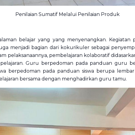
Penilaian Sumatif Melalui Penilaian Produk
galaman belajar yang yang menyenangkan. Kegiatan
a menjadi bagian dari kokurikuler sebagai penyempurn
Dalam pelaksanaannya, pembelajaran kolaboratif didasar
 pelajaran. Guru berpedoman pada panduan guru be
iswa berpedoman pada panduan siswa berupa lembar k
mbelajaran bersama dengan menghadirkan guru tamu.